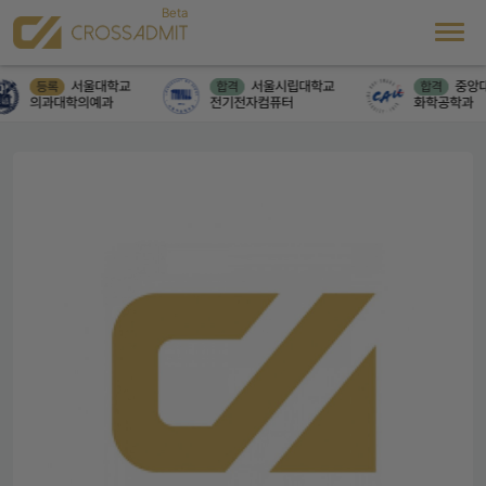
서울대학교
서울시립대학교
중앙대
등록
합격
합격
의과대학의예과
전기전자컴퓨터
화학공학과