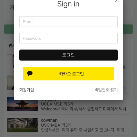
Sign in
커넥팅 내용
커넥팅 등록
인기 커넥팅
로그인
고려대국어국문
고려대학교(서울캠) 국어국문학과 외4개
고려대학교 국어국문학과 20학번 (학교추천 2 전형, 최초합) 성균관대...
Arthur
UC Berkeley Political Science 외4개
Graduated from UC Berkeley on a Regent's Scholarship. Af...
회원가입
비밀번호 찾기
UCguys
UCLA MSE 외3개
Welcome! 국내 학부/석사 졸업하고 미국에서 박사과정 재학중입니다. ...
cowman
USC MBA 외3개
안녕하세요. 미국 유학 후 사업하고 있습니다. 미국 유학 관련 전반...