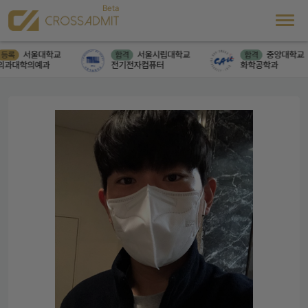
서울대학교
서울시립대학교
중앙대학교
등록
합격
합격
과대학의예과
전기전자컴퓨터
화학공학과