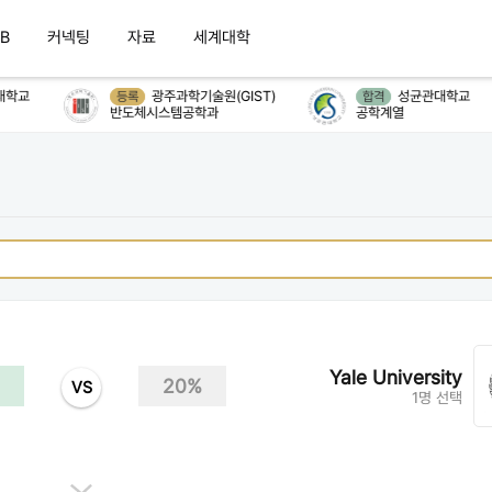
B
커넥팅
자료
세계대학
학교
광주과학기술원(GIST)
성균관대학교
등록
합격
반도체시스템공학과
공학계열
Yale University
20%
VS
1명 선택