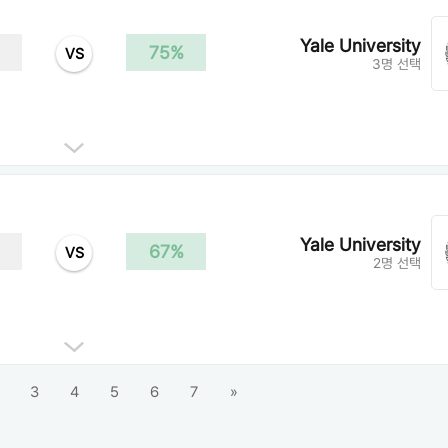
Yale University
75%
VS
3명 선택
Yale University
67%
VS
2명 선택
3
4
5
6
7
»