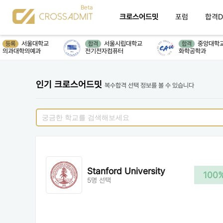
크로스어드밋
포럼
합격D
서울대학교
서울시립대학교
중앙대학교
등록
합격
합격
의과대학의예과
전기전자컴퓨터
화학공학과
인기 크로스어드밋
복수합격 선택 정보를 볼 수 있습니다
Stanford University
100
5명 선택