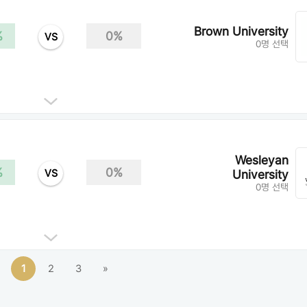
Brown University
%
0%
VS
0명 선택
Wesleyan
%
0%
VS
University
0명 선택
1
2
3
»