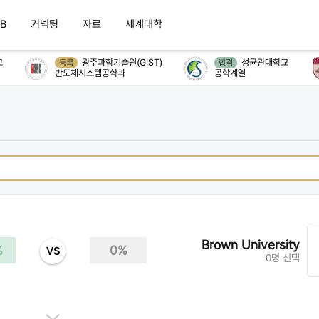
B
커넥팅
자료
세계대학
광주과학기술원(GIST)
성균관대학교
등록
합격
반도체시스템공학과
공학계열
Brown University
%
0%
VS
0명 선택