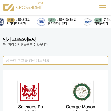
서울대학교
서울시립대학교
중앙대
등록
합격
합격
의과대학의예과
전기전자컴퓨터
화학공학과
인기 크로스어드밋
복수합격 선택 정보를 볼 수 있습니다
Sciences Po
George Mason