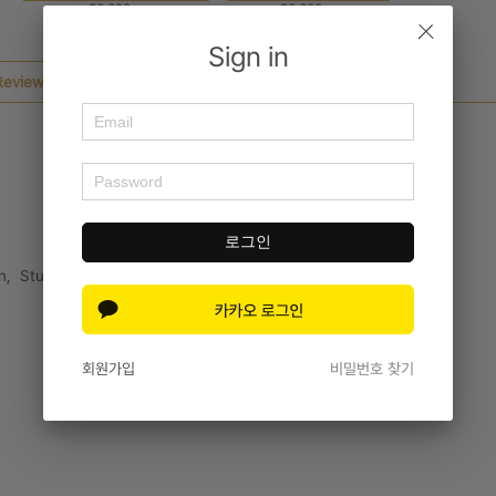
36,600won
36,600won
Sign in
Review
Inquiry Details
로그인
,  Study skills consultation
회원가입
비밀번호 찾기