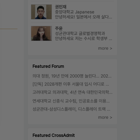
권민재
중앙대학교 Japanese
안녕허세요! 일본에서 오래 살다온 한국인 권민재 입니다. 16년간 설고...
주윤
성균관대학교 글로벌경영학과
안녕하세요 저는 수시로 학생부 종합전형에 지원을 해 성균관 대학교 글로...
more >
Featured Forum
의대 정원, 19년 만에 2000명 늘린다… 2025년 입시부터 적용
[단독] 2028개편 이후 서울대 입시 어디로 갈까.. ‘정시40% 폐지 추진’
고려대학교 의과대학, 4년 연속 대한민국의학한림원 정회원 최다 배출 外
연세대학교 신종식 교수팀, 인공효소를 이용한 아민의 키랄전환 세계 최초로 성공
성균관대-삼성디스플레이, 디스플레이 트랙 운영 협약 체결
more >
Featured CrossAdmit