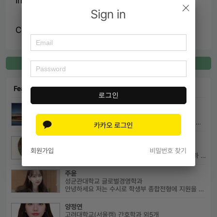
Introduction
Sign in
Contents of Service
Register for Connect
Featured Connect
로그인
마샬맨
USC MBA 외4개
성균관대 반도체시스템공학과 졸업 후 미국 MBA 졸업하였습니다.
jindol
홍익대학교 게임스프트웨어학과 외2개
회원가입
비밀번호 찾기
게임소프트웨어학과를 졸업했고 학부에대한 설명과 진로에대해서 알려드릴수 ...
주윤
성균관대학교 글로벌경영학과
안녕하세요 저는 수시로 학생부 종합전형에 지원을 해 성균관 대학교 글로...
양정연
고려대학교(서울캠) 간호학과 외5개