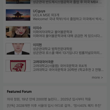
성균관대 반도체시스템공학과 졸업 후 미국 MBA 졸업하였습니다.
UCguys
UCLA MSE 외3개
Welcome! 국내 학부/석사 졸업하고 미국에서 박사과정 재학중입니다. ...
이지수
이화여자대학교 불어불문학과
이화여대 불어불문학과에 대해 궁금한 게 있으시다면 번호로 연락 바랍니다...
이지헌
성균관대학교 법학전문대학원
성균관대 로스쿨 예비 13기입니다 법률저널모의리트 전체3등으로 장학금 ...
고려대국어국문
고려대학교(서울캠) 국어국문학과 외4개
고려대학교 국어국문학과 20학번 (학교추천 2 전형, 최초합) 성균관대...
more >
Featured Forum
의대 정원, 19년 만에 2000명 늘린다… 2025년 입시부터 적용
[단독] 2028개편 이후 서울대 입시 어디로 갈까.. ‘정시40% 폐지 추진’