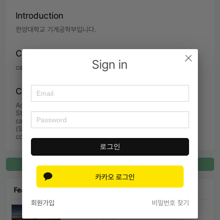
Introduction
한양대학교 기계공학부입니다.
Connecting Type
Sign in
cafe,  meal at restaurant,  video conference
Contents of Service
Admissions Information,  Application Review,  Application 
Strategy advice,  Career advice,  Lunch at campus 
cafeteria,  Share admissions materials,  Share Materials 
(Self-Introduction, Presentation, etc.),  Study skills 
consultation
로그인
Register for Connect
Featured Connect
회원가입
비밀번호 찾기
마샬맨
USC MBA 외4개