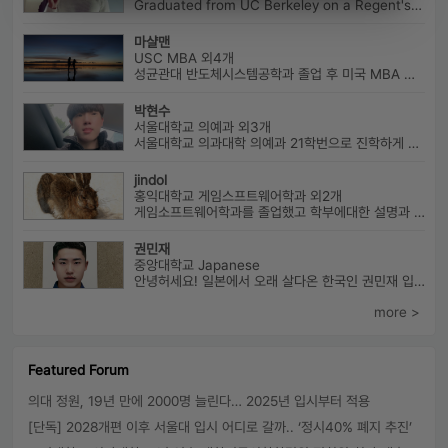
Graduated from UC Berkeley on a Regent's Scholarship. Af...
마샬맨
USC MBA 외4개
성균관대 반도체시스템공학과 졸업 후 미국 MBA 졸업하였습니다.
박현수
서울대학교 의예과 외3개
서울대학교 의과대학 의예과 21학번으로 진학하게 될 박현수라고 합니다~
jindol
홍익대학교 게임스프트웨어학과 외2개
게임소프트웨어학과를 졸업했고 학부에대한 설명과 진로에대해서 알려드릴수 ...
권민재
중앙대학교 Japanese
안녕허세요! 일본에서 오래 살다온 한국인 권민재 입니다. 16년간 설고...
more >
Featured Forum
의대 정원, 19년 만에 2000명 늘린다… 2025년 입시부터 적용
[단독] 2028개편 이후 서울대 입시 어디로 갈까.. ‘정시40% 폐지 추진’