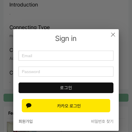
Introduction
.
Connecting Type
meal at restaurant,  video conference
Sign in
Contents of Service
Admissions Information,  Study skills consultation
Connecting Time
.
로그인
Register for Connect
Featured Connect
회원가입
비밀번호 찾기
Arthur
UC Berkeley Political Science 외4개