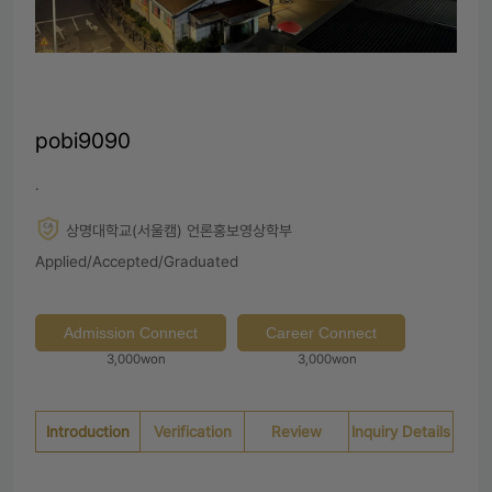
pobi9090
.
상명대학교(서울캠) 언론홍보영상학부
Applied/Accepted/Graduated
Admission Connect
Career Connect
3,000won
3,000won
Introduction
Verification
Review
Inquiry Details