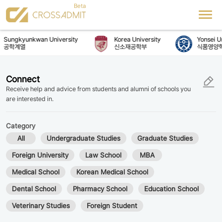
Sungkyunkwan University
Korea University
Yonsei Un
공학계열
신소재공학부
식품영양학
Connect
Receive help and advice from students and alumni of schools you
are interested in.
Category
All
Undergraduate Studies
Graduate Studies
Foreign University
Law School
MBA
Medical School
Korean Medical School
Dental School
Pharmacy School
Education School
Veterinary Studies
Foreign Student