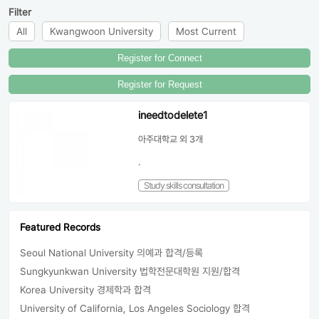
Filter
All
Kwangwoon University
Most Current
Register for Connect
Register for Request
ineedtodelete1
아주대학교
외 3개
.
Study skills consultation
Featured Records
Seoul National University 의예과 합격/등록
Sungkyunkwan University 법학전문대학원 지원/합격
Korea University 경제학과 합격
University of California, Los Angeles Sociology 합격