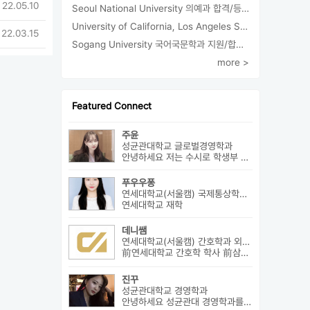
 22.05.10
Seoul National University 의예과 합격/등록
University of California, Los Angeles Sociology 합격
 22.03.15
Sogang University 국어국문학과 지원/합격/등록
more >
Featured Connect
주윤
성균관대학교 글로벌경영학과
안녕하세요 저는 수시로 학생부 종합전형에 지원을 해 성균관 대학교 글로...
푸우우퐁
연세대학교(서울캠) 국제통상학과 외3개
연세대학교 재학
데니쌤
연세대학교(서울캠) 간호학과 외3개
前연세대학교 간호학 학사 前삼성서울병원 암병원 수술실 RN 前대치동...
진꾸
성균관대학교 경영학과
안녕하세요 성균관대 경영학과를 졸업하고 현재 패션 회사 기획자로 있습니...