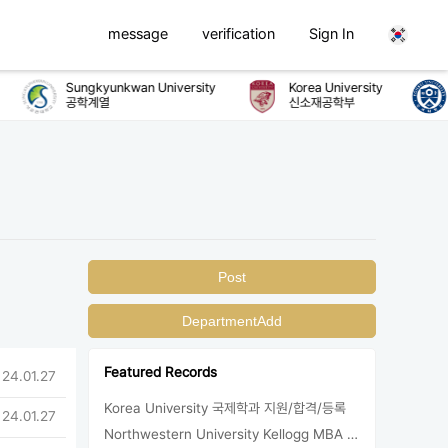
message
verification
Sign In
Sungkyunkwan University
Korea University
공학계열
신소재공학부
Post
DepartmentAdd
Featured Records
 24.01.27
Korea University 국제학과 지원/합격/등록
 24.01.27
Northwestern University Kellogg MBA 합격