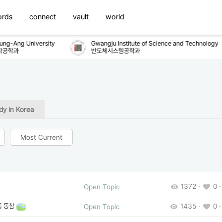
ords
connect
vault
world
g-Ang University
Gwangju Institute of Science and Technology
공학과
반도체시스템공학과
dy in Korea
Most Current
1372 ·
0 ·
Open Topic
동 동참
1435 ·
0 ·
Open Topic