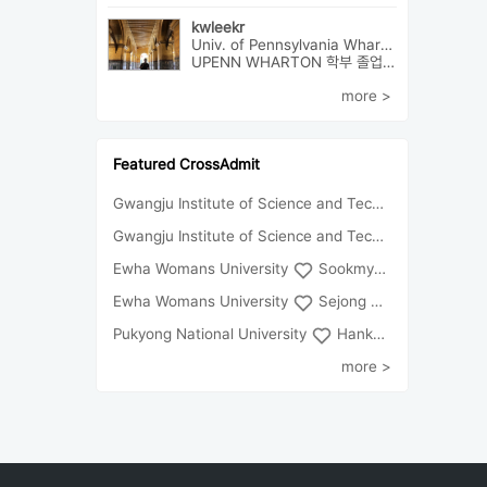
kwleekr
Univ. of Pennsylvania Wharton(Finance) 외2개
UPENN WHARTON 학부 졸업 / 전략컨설팅사 근무 / HBS MBA 재학 중 ...
more >
Featured CrossAdmit
Gwangju Institute of Science and Technology
Univ
Gwangju Institute of Science and Technology
Chun
Ewha Womans University
Sookmyung Women's University
Ewha Womans University
Sejong University
Pukyong National University
Hankuk University of Foreign Studies(Global Campus
more >