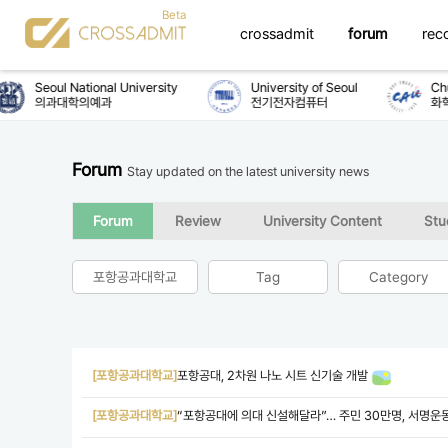
crossadmit
forum
rec
Seoul National University
University of Seoul
Chun
의과대학의예과
전기전자컴퓨터
화학
Forum
Stay updated on the latest university news
Forum
Review
University Content
Stu
포항공과대학교
Tag
Category
[포항공과대학교]
포항공대, 2차원 나노 시트 신기술 개발
[포항공과대학교]
“포항공대에 의대 신설해달라”… 주민 30만명, 서명운