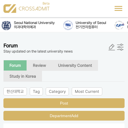
Seoul National University
University of Seoul
C
의과대학의예과
전기전자컴퓨터
Forum
Stay updated on the latest university news
Forum
Review
University Content
Study in Korea
한신대학교
Tag
Category
Most Current
Post
DepartmentAdd