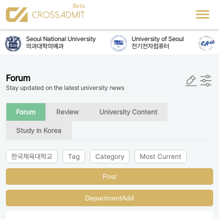
Seoul National University
University of Seoul
의과대학의예과
전기전자컴퓨터
Forum
Stay updated on the latest university news
Forum
Review
University Content
Study in Korea
한국체육대학교
Tag
Category
Most Current
Post
DepartmentAdd