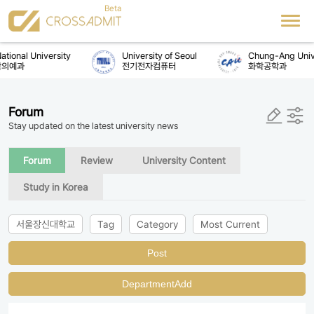
tional University
University of Seoul
Chung-Ang Unive
의예과
전기전자컴퓨터
화학공학과
Forum
Stay updated on the latest university news
Forum
Review
University Content
Study in Korea
서울장신대학교
Tag
Category
Most Current
Post
DepartmentAdd