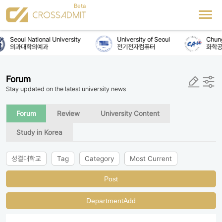
Seoul National University
University of Seoul
Chung
의과대학의예과
전기전자컴퓨터
화학공
Forum
Stay updated on the latest university news
Forum
Review
University Content
Study in Korea
성결대학교
Tag
Category
Most Current
Post
DepartmentAdd