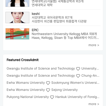
연세대학교(서울캠) 국제통상학과 외3개
연세대학교 재학
keshi
서강대학교 국어국문학과 외7개
서성한이 외건홍 편입영어 최종합격 다관왕
EPIC
Northwestern University Kellogg MBA 외8개
Haas, Kellogg, Sloan 등 Top MBA에서 어드미션을 받았으며 21년 가을...
more >
Featured CrossAdmit
Gwangju Institute of Science and Technology
University of Seoul
Gwangju Institute of Science and Technology
Chung-Ang University
Ewha Womans University
Sookmyung Women's University
Ewha Womans University
Sejong University
Pukyong National University
Hankuk University of Foreign Studies(Global Campus
more >