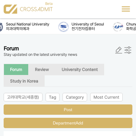
Seoul National University
University of Seoul
Chung
의과대학의예과
전기전자컴퓨터
화학공
Forum
Stay updated on the latest university news
Forum
Review
University Content
Study in Korea
고려대학교(세종캠)
Tag
Category
Most Current
Post
DepartmentAdd