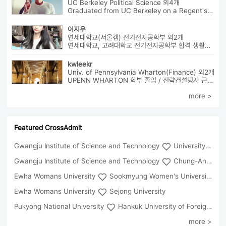
UC Berkeley Political Science 외4개
Graduated from UC Berkeley on a Regent's Scholarship. Af...
이지우
연세대학교(서울캠) 전기전자공학부 외2개
연세대학교, 고려대학교 전기전자공학부 합격 생활기록부, 내신, 활동 등...
kwleekr
Univ. of Pennsylvania Wharton(Finance) 외2개
UPENN WHARTON 학부 졸업 / 전략컨설팅사 근무 / HBS MBA 재학 중 ...
more >
Featured CrossAdmit
Gwangju Institute of Science and Technology
University of Seoul
Gwangju Institute of Science and Technology
Chung-Ang University
Ewha Womans University
Sookmyung Women's University
Ewha Womans University
Sejong University
Pukyong National University
Hankuk University of Foreign Studies(Global Campus
more >