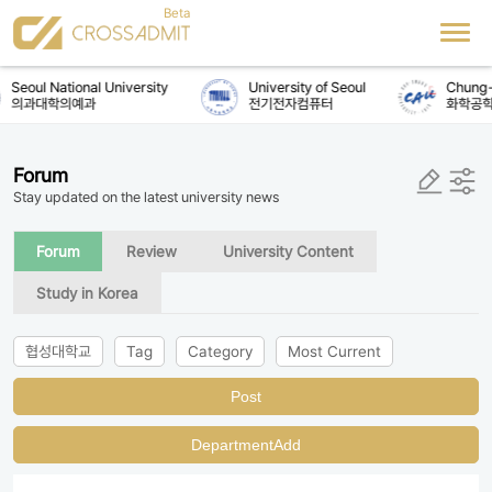
Seoul National University
University of Seoul
Chung-A
의과대학의예과
전기전자컴퓨터
화학공학
Forum
Stay updated on the latest university news
Forum
Review
University Content
Study in Korea
협성대학교
Tag
Category
Most Current
Post
DepartmentAdd