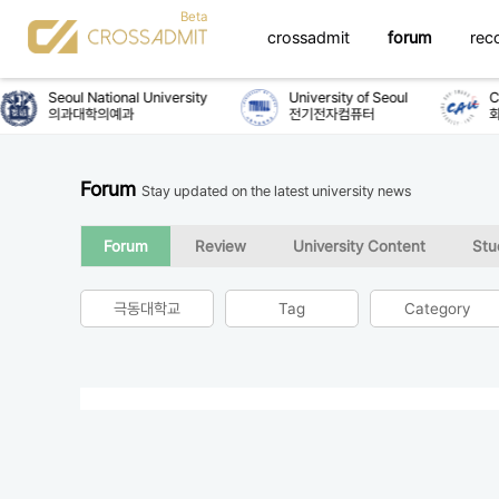
crossadmit
forum
rec
Seoul National University
University of Seoul
Ch
의과대학의예과
전기전자컴퓨터
화
Forum
Stay updated on the latest university news
Forum
Review
University Content
Stu
극동대학교
Tag
Category