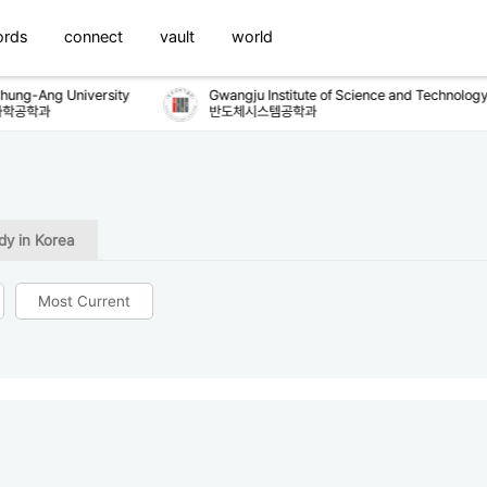
ords
connect
vault
world
ung-Ang University
Gwangju Institute of Science and Technology
학공학과
반도체시스템공학과
dy in Korea
Most Current