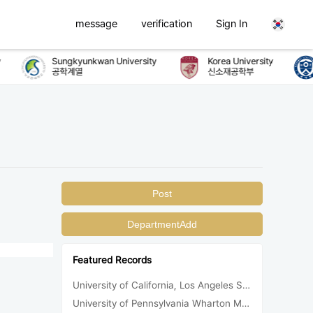
message
verification
Sign In
Sungkyunkwan University
Korea University
공학계열
신소재공학부
Post
DepartmentAdd
Featured Records
University of California, Los Angeles Sociology 합격
University of Pennsylvania Wharton MBA 합격/등록