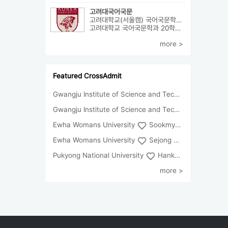
고려대국어국문
고려대학교(서울캠) 국어국문학과 외4개
고려대학교 국어국문학과 20학번 (학교추천 2 전형, 최초합) 성균관대...
more >
Featured CrossAdmit
Gwangju Institute of Science and Technology
Univ
Gwangju Institute of Science and Technology
Chun
Ewha Womans University
Sookmyung Women's University
Ewha Womans University
Sejong University
Pukyong National University
Hankuk University of Foreign Studies(Global Campus
more >