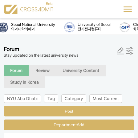
Seoul National University
University of Seoul
Chu
의과대학의예과
전기전자컴퓨터
화
Forum
Stay updated on the latest university news
Forum
Review
University Content
Study in Korea
NYU Abu Dhabi
Tag
Category
Most Current
Post
DepartmentAdd