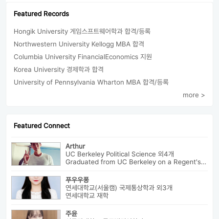
Featured Records
Hongik University 게임스프트웨어학과 합격/등록
Northwestern University Kellogg MBA 합격
Columbia University FinancialEconomics 지원
Korea University 경제학과 합격
University of Pennsylvania Wharton MBA 합격/등록
more >
Featured Connect
Arthur
UC Berkeley Political Science 외4개
Graduated from UC Berkeley on a Regent's Scholarship. Af...
푸우우퐁
연세대학교(서울캠) 국제통상학과 외3개
연세대학교 재학
주윤