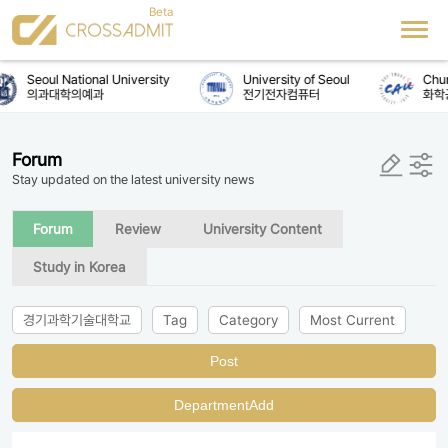
Seoul National University
University of Seoul
Chun
의과대학의예과
전기전자컴퓨터
화학
Forum
Stay updated on the latest university news
Forum
Review
University Content
Study in Korea
경기과학기술대학교
Tag
Category
Most Current
Post
DepartmentAdd