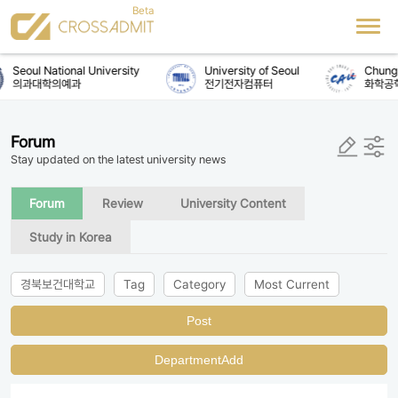
Seoul National University
University of Seoul
Chung-
의과대학의예과
전기전자컴퓨터
화학공
Forum
Stay updated on the latest university news
Forum
Review
University Content
Study in Korea
경북보건대학교
Tag
Category
Most Current
Post
DepartmentAdd