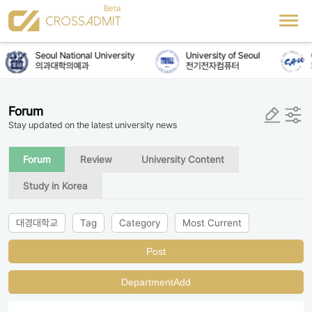
Seoul National University
University of Seoul
의과대학의예과
전기전자컴퓨터
Forum
Stay updated on the latest university news
Forum
Review
University Content
Study in Korea
대경대학교
Tag
Category
Most Current
Post
DepartmentAdd