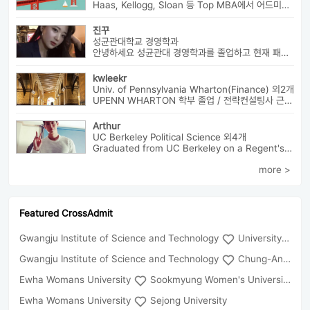
Haas, Kellogg, Sloan 등 Top MBA에서 어드미션을 받았으며 21년 가을...
진꾸
성균관대학교 경영학과
안녕하세요 성균관대 경영학과를 졸업하고 현재 패션 회사 기획자로 있습니...
kwleekr
Univ. of Pennsylvania Wharton(Finance) 외2개
UPENN WHARTON 학부 졸업 / 전략컨설팅사 근무 / HBS MBA 재학 중 ...
Arthur
UC Berkeley Political Science 외4개
Graduated from UC Berkeley on a Regent's Scholarship. Af...
more >
Featured CrossAdmit
Gwangju Institute of Science and Technology
University of Seoul
Gwangju Institute of Science and Technology
Chung-Ang University
Ewha Womans University
Sookmyung Women's University
Ewha Womans University
Sejong University