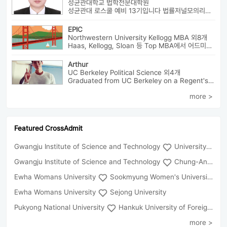
성균관대학교 법학전문대학원
성균관대 로스쿨 예비 13기입니다 법률저널모의리트 전체3등으로 장학금 ...
EPIC
Northwestern University Kellogg MBA 외8개
Haas, Kellogg, Sloan 등 Top MBA에서 어드미션을 받았으며 21년 가을...
Arthur
UC Berkeley Political Science 외4개
Graduated from UC Berkeley on a Regent's Scholarship. Af...
more >
Featured CrossAdmit
Gwangju Institute of Science and Technology
University of Seoul
Gwangju Institute of Science and Technology
Chung-Ang University
Ewha Womans University
Sookmyung Women's University
Ewha Womans University
Sejong University
Pukyong National University
Hankuk University of Foreign Studies(Global Campus
more >