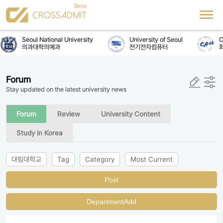
Seoul National University
University of Seoul
C
의과대학의예과
전기전자컴퓨터
화
Forum
Stay updated on the latest university news
Forum
Review
University Content
Study in Korea
대림대학교
Tag
Category
Most Current
Post
DepartmentAdd