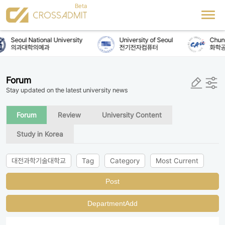
Seoul National University
University of Seoul
Chung
의과대학의예과
전기전자컴퓨터
화학공
Forum
Stay updated on the latest university news
Forum
Review
University Content
Study in Korea
대전과학기술대학교
Tag
Category
Most Current
Post
DepartmentAdd