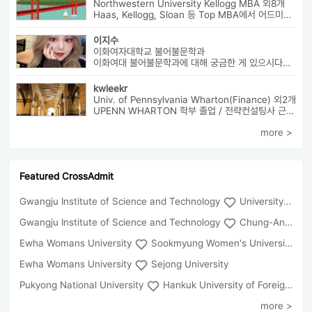
Northwestern University Kellogg MBA 외8개
Haas, Kellogg, Sloan 등 Top MBA에서 어드미션을 받았으며 21년 가을...
이지수
이화여자대학교 불어불문학과
이화여대 불어불문학과에 대해 궁금한 게 있으시다면 번호로 연락 바랍니다...
kwleekr
Univ. of Pennsylvania Wharton(Finance) 외2개
UPENN WHARTON 학부 졸업 / 전략컨설팅사 근무 / HBS MBA 재학 중 ...
more >
Featured CrossAdmit
Gwangju Institute of Science and Technology
University of Seoul
Gwangju Institute of Science and Technology
Chung-Ang University
Ewha Womans University
Sookmyung Women's University
Ewha Womans University
Sejong University
Pukyong National University
Hankuk University of Foreign Studies(Global Campus
more >