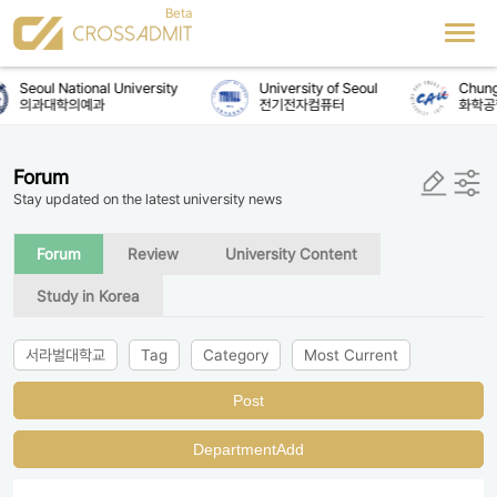
Seoul National University
University of Seoul
Chung-
의과대학의예과
전기전자컴퓨터
화학공
Forum
Stay updated on the latest university news
Forum
Review
University Content
Study in Korea
서라벌대학교
Tag
Category
Most Current
Post
DepartmentAdd