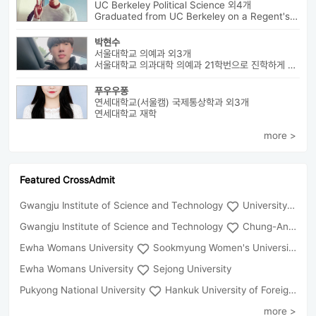
UC Berkeley Political Science 외4개
Graduated from UC Berkeley on a Regent's Scholarship. Af...
박현수
서울대학교 의예과 외3개
서울대학교 의과대학 의예과 21학번으로 진학하게 될 박현수라고 합니다~
푸우우퐁
연세대학교(서울캠) 국제통상학과 외3개
연세대학교 재학
more >
Featured CrossAdmit
Gwangju Institute of Science and Technology
University of Seoul
Gwangju Institute of Science and Technology
Chung-Ang University
Ewha Womans University
Sookmyung Women's University
Ewha Womans University
Sejong University
Pukyong National University
Hankuk University of Foreign Studies(Global Campus
more >