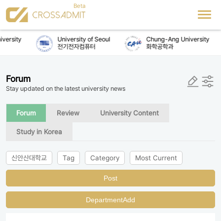
versity
University of Seoul
Chung-Ang University
전기전자컴퓨터
화학공학과
Forum
Stay updated on the latest university news
Forum
Review
University Content
Study in Korea
신안산대학교
Tag
Category
Most Current
Post
DepartmentAdd