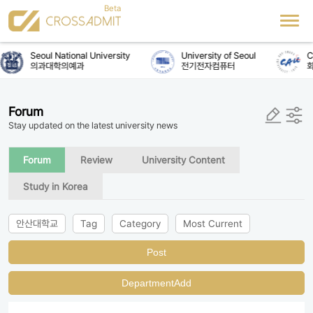
Seoul National University
University of Seoul
Ch
의과대학의예과
전기전자컴퓨터
화
Forum
Stay updated on the latest university news
Forum
Review
University Content
Study in Korea
안산대학교
Tag
Category
Most Current
Post
DepartmentAdd