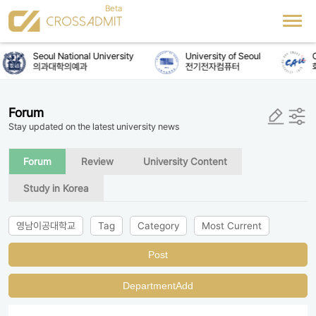
Seoul National University
University of Seoul
C
의과대학의예과
전기전자컴퓨터
Forum
Stay updated on the latest university news
Forum
Review
University Content
Study in Korea
영남이공대학교
Tag
Category
Most Current
Post
DepartmentAdd