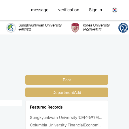
message
verification
Sign In
Sungkyunkwan University
Korea University
공학계열
신소재공학부
Post
DepartmentAdd
Featured Records
Sungkyunkwan University 법학전문대학원 지원/합격
Columbia University FinancialEconomics 지원