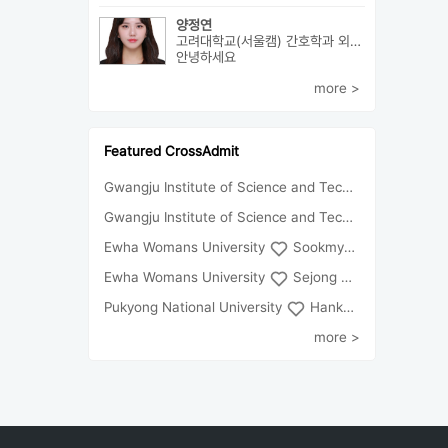
양정연
고려대학교(서울캠) 간호학과 외5개
안녕하세요
more >
Featured CrossAdmit
Gwangju Institute of Science and Technology
Univ
Gwangju Institute of Science and Technology
Chun
Ewha Womans University
Sookmyung Women's University
Ewha Womans University
Sejong University
Pukyong National University
Hankuk University of Foreign Studies(Global Campus
more >