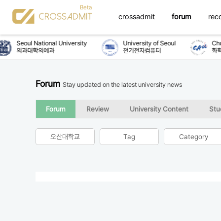
crossadmit
forum
rec
Seoul National University
University of Seoul
Chun
의과대학의예과
전기전자컴퓨터
화학
Forum
Stay updated on the latest university news
Forum
Review
University Content
Stu
오산대학교
Tag
Category