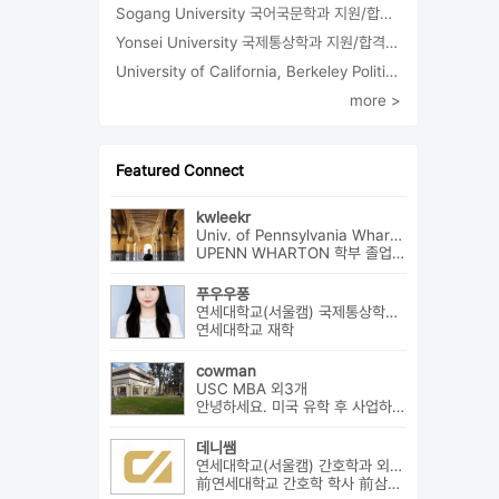
Sogang University 국어국문학과 지원/합격/등록
Yonsei University 국제통상학과 지원/합격/등록
University of California, Berkeley Political Science 지원/합격/등록
more >
Featured Connect
kwleekr
Univ. of Pennsylvania Wharton(Finance) 외2개
UPENN WHARTON 학부 졸업 / 전략컨설팅사 근무 / HBS MBA 재학 중 ...
푸우우퐁
연세대학교(서울캠) 국제통상학과 외3개
연세대학교 재학
cowman
USC MBA 외3개
안녕하세요. 미국 유학 후 사업하고 있습니다. 미국 유학 관련 전반...
데니쌤
연세대학교(서울캠) 간호학과 외3개
前연세대학교 간호학 학사 前삼성서울병원 암병원 수술실 RN 前대치동...