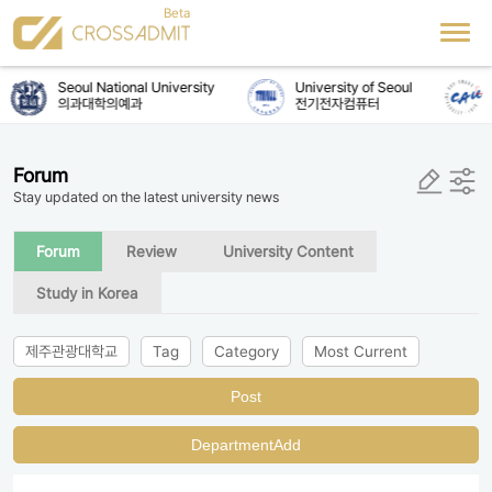
Seoul National University
University of Seoul
의과대학의예과
전기전자컴퓨터
Forum
Stay updated on the latest university news
Forum
Review
University Content
Study in Korea
제주관광대학교
Tag
Category
Most Current
Post
DepartmentAdd