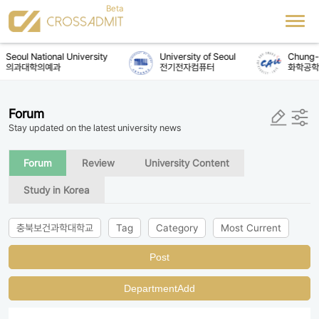
Seoul National University
University of Seoul
Chung-A
의과대학의예과
전기전자컴퓨터
화학공학
Forum
Stay updated on the latest university news
Forum
Review
University Content
Study in Korea
충북보건과학대학교
Tag
Category
Most Current
Post
DepartmentAdd