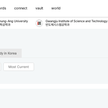
ords
connect
vault
world
ng-Ang University
Gwangju Institute of Science and Technology
학공학과
반도체시스템공학과
dy in Korea
Most Current