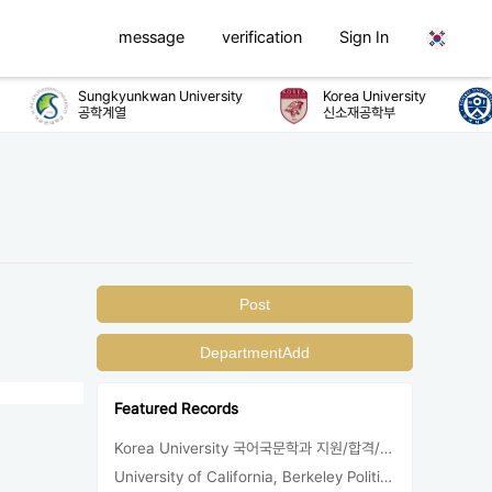
message
verification
Sign In
Sungkyunkwan University
Korea University
공학계열
신소재공학부
Post
DepartmentAdd
Featured Records
Korea University 국어국문학과 지원/합격/등록
University of California, Berkeley Political Science 지원/합격/등록