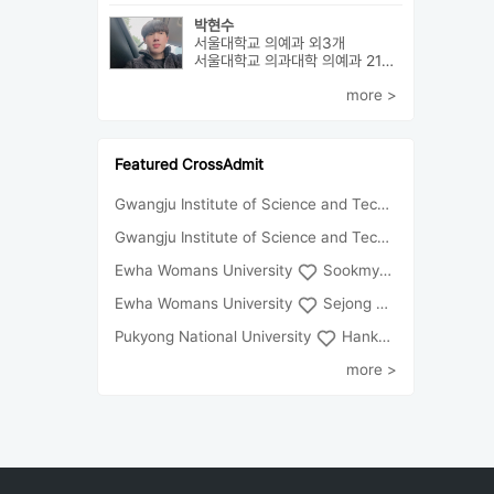
박현수
서울대학교 의예과 외3개
서울대학교 의과대학 의예과 21학번으로 진학하게 될 박현수라고 합니다~
more >
Featured CrossAdmit
Gwangju Institute of Science and Technology
Univ
Gwangju Institute of Science and Technology
Chun
Ewha Womans University
Sookmyung Women's University
Ewha Womans University
Sejong University
Pukyong National University
Hankuk University of Foreign Studies(Global Campus
more >