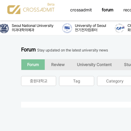
crossadmit
forum
rec
Seoul National University
University of Seoul
Chu
의과대학의예과
전기전자컴퓨터
화
Forum
Stay updated on the latest university news
Forum
Review
University Content
Stu
중원대학교
Tag
Category