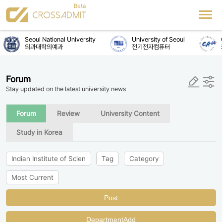
Seoul National University
University of Seoul
C
의과대학의예과
전기전자컴퓨터
Forum
Stay updated on the latest university news
Forum
Review
University Content
Study in Korea
Indian Institute of Scien
Tag
Category
Most Current
Post
DepartmentAdd