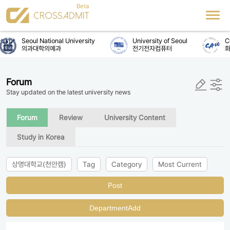
Seoul National University
University of Seoul
Ch
의과대학의예과
전기전자컴퓨터
화
Forum
Stay updated on the latest university news
Forum
Review
University Content
Study in Korea
상명대학교(천안캠)
Tag
Category
Most Current
Post
DepartmentAdd