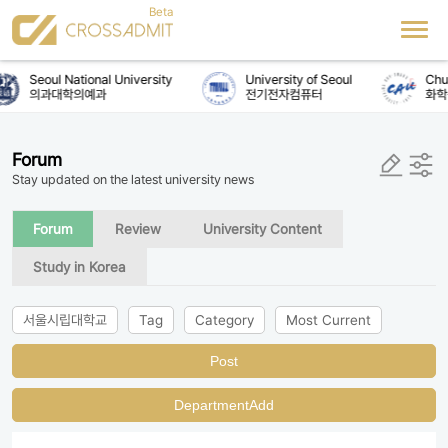
Seoul National University
University of Seoul
Chun
의과대학의예과
전기전자컴퓨터
화학
Forum
Stay updated on the latest university news
Forum
Review
University Content
Study in Korea
서울시립대학교
Tag
Category
Most Current
Post
DepartmentAdd