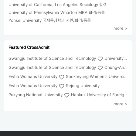
University of California, Los Angeles Sociology 합격
University of Pennsylvania Wharton MBA 합격/등록
Yonsei University 국제통상학과 지원/합격/등록
more >
Featured CrossAdmit
Gwangju Institute of Science and Technology
University of Seoul
Gwangju Institute of Science and Technology
Chung-Ang University
Ewha Womans University
Sookmyung Women's University
Ewha Womans University
Sejong University
Pukyong National University
Hankuk University of Foreign Studies(Global Campus
more >