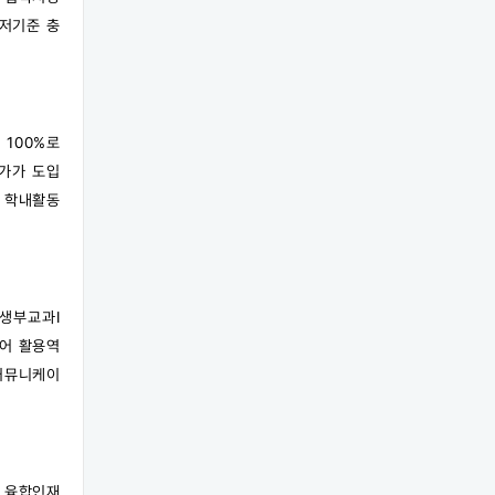
최저기준 충
 100%로
가가 도입
 학내활동
생부교과Ⅰ
디어 활용역
업커뮤니케이
적 융합인재