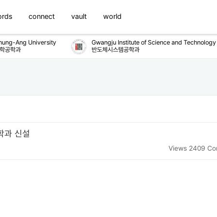
ords
connect
vault
world
-Ang University
Gwangju Institute of Science and Technology
학과
반도체시스템공학과
학과 신설
Views 2409
Co