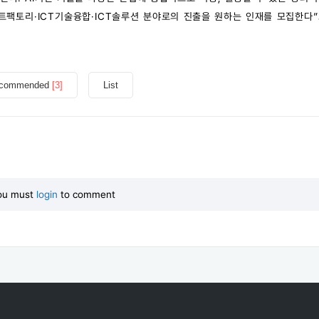
마트팩토리·ICT기술융합·ICT솔루션 분야로의 진출을 원하는 인재를 모집한다
commended
[3]
List
ou must
login
to comment