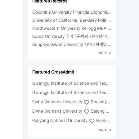
Featured Records
Columbia University FinancialEconomics 지원
University of California, Berkeley Political Science 지원/합격/등록
Northwestern University Kellogg MBA 합격
Korea University 국어국문학과 지원/합격/등록
Sungkyunkwan University 자연과학계열 지원/합격/등록
more >
Featured CrossAdmit
Gwangju Institute of Science and Technology
Univ
Gwangju Institute of Science and Technology
Chun
Ewha Womans University
Sookmyung Women's University
Ewha Womans University
Sejong University
Pukyong National University
Hankuk University of Foreign Studies(Global Campus
more >