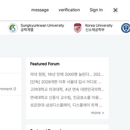
message
verification
Sign In
Sungkyunkwan University
Korea University
Y
공학계열
신소재공학부
식
Featured Forum
의대 정원, 19년 만에 2000명 늘린다… 2025년 입시부터 적용
[단독] 2028개편 이후 서울대 입시 어디로 갈까.. ‘정시40% 폐지 추진’
mment 0
고려대학교 의과대학, 4년 연속 대한민국의학한림원 정회원 최다 배출 外
연세대학교 신종식 교수팀, 인공효소를 이용한 아민의 키랄전환 세계 최초로 성공
성균관대-삼성디스플레이, 디스플레이 트랙 운영 협약 체결
more >