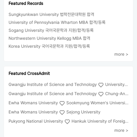
Featured Records
Sungkyunkwan University 법학전문대학원 합격
University of Pennsylvania Wharton MBA 합격/등록
Sogang University 국어국문학과 지원/합격/등록
Northwestern University Kellogg MBA 합격
Korea University 국어국문학과 지원/합격/등록
more >
Featured CrossAdmit
Gwangju Institute of Science and Technology
University of Seoul
Gwangju Institute of Science and Technology
Chung-Ang University
Ewha Womans University
Sookmyung Women's University
Ewha Womans University
Sejong University
Pukyong National University
Hankuk University of Foreign Studies(Global Campus
more >