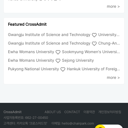
more >
Featured CrossAdmit
Gwangju Institute of Science and Technology
University of Seoul
Gwangju Institute of Science and Technology
Chung-Ang University
Ewha Womans University
Sookmyung Women's University
Ewha Womans University
Sejong University
Pukyong National University
Hankuk University of Foreign Studies(Global Campus
more >
CrossAdmit
ABOUT US
CONTACT
이용약관
개인정보처리방침
사업자등록번호: 662-27-00450
고객센터: 카카오톡 '크로스어드밋'
이메일: hello@chairpark.com