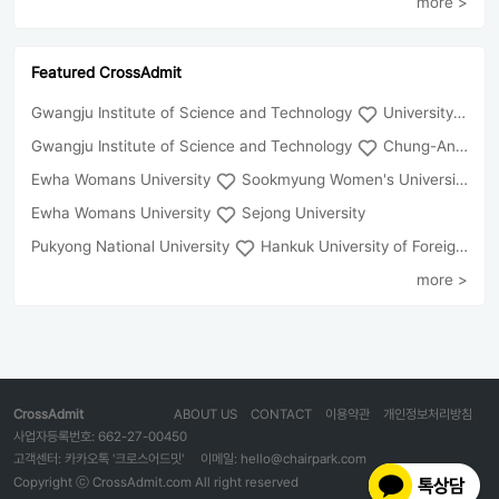
more >
Featured CrossAdmit
Gwangju Institute of Science and Technology
University of Seoul
Gwangju Institute of Science and Technology
Chung-Ang University
Ewha Womans University
Sookmyung Women's University
Ewha Womans University
Sejong University
Pukyong National University
Hankuk University of Foreign Studies(Global Campus
more >
CrossAdmit
ABOUT US
CONTACT
이용약관
개인정보처리방침
사업자등록번호: 662-27-00450
고객센터: 카카오톡 '크로스어드밋'
이메일: hello@chairpark.com
Copyright ⓒ CrossAdmit.com All right reserved