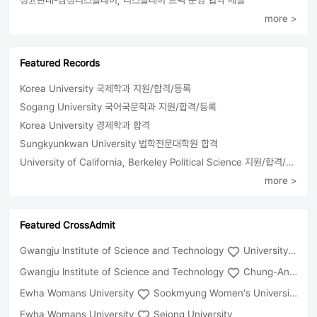
성균관대-삼성디스플레이, 디스플레이 트랙 운영 협약 체결
more >
Featured Records
Korea University 국제학과 지원/합격/등록
Sogang University 국어국문학과 지원/합격/등록
Korea University 경제학과 합격
Sungkyunkwan University 법학전문대학원 합격
University of California, Berkeley Political Science 지원/합격/등록
more >
Featured CrossAdmit
Gwangju Institute of Science and Technology
University of Seoul
Gwangju Institute of Science and Technology
Chung-Ang University
Ewha Womans University
Sookmyung Women's University
Ewha Womans University
Sejong University