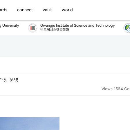
ords
connect
vault
world
iversity
Gwangju Institute of Science and Technology
반도체시스템공학과
과정 운영
Views 1564
Co