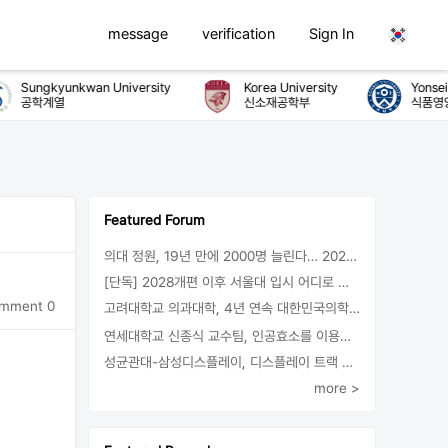
message
verification
Sign In
Sungkyunkwan University
Korea University
Yonsei Un
공학계열
신소재공학부
식품영양
Featured Forum
의대 정원, 19년 만에 2000명 늘린다… 2025년 입시부터 적용
[단독] 2028개편 이후 서울대 입시 어디로 갈까.. ‘정시40% 폐지 추진’
mment 0
고려대학교 의과대학, 4년 연속 대한민국의학한림원 정회원 최다 배출 外
연세대학교 신종식 교수팀, 인공효소를 이용한 아민의 키랄전환 세계 최초로 성공
성균관대-삼성디스플레이, 디스플레이 트랙 운영 협약 체결
more >