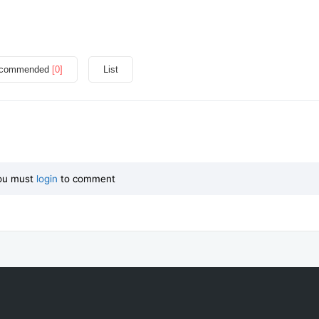
commended
[0]
List
ou must
login
to comment