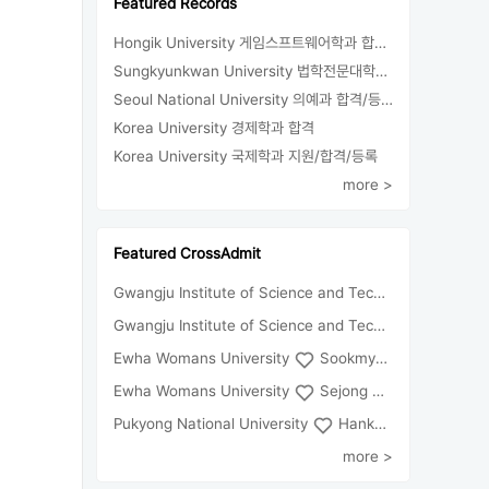
Featured Records
Hongik University 게임스프트웨어학과 합격/등록
Sungkyunkwan University 법학전문대학원 합격
Seoul National University 의예과 합격/등록
Korea University 경제학과 합격
Korea University 국제학과 지원/합격/등록
more >
Featured CrossAdmit
Gwangju Institute of Science and Technology
Univ
Gwangju Institute of Science and Technology
Chun
Ewha Womans University
Sookmyung Women's University
Ewha Womans University
Sejong University
Pukyong National University
Hankuk University of Foreign Studies(Global Campus
more >