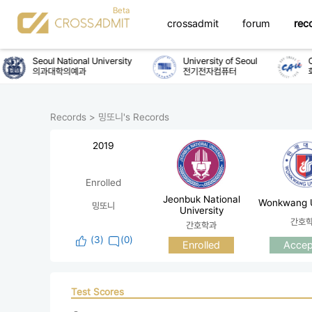
crossadmit
forum
rec
Seoul National University
University of Seoul
Ch
의과대학의예과
전기전자컴퓨터
화
Records
>
밍또니's Records
2019
Enrolled
Jeonbuk National
Wonkwang U
밍또니
University
간호
간호학과
(
3
)
(0)
Enrolled
Accep
Test Scores
 - 