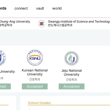
ords
connect
vault
world
ung-Ang University
Gwangju Institute of Science and Technology
학공학과
반도체시스템공학과
Kunsan National
Jeju National
niversity
University
University
학과
간호학과
간호학과
Accepted
Accepted
ted
School Grades
 - 