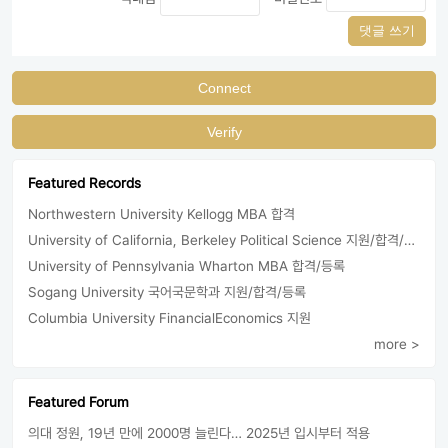
댓글 쓰기
Connect
Verify
Featured Records
Northwestern University Kellogg MBA 합격
University of California, Berkeley Political Science 지원/합격/등록
University of Pennsylvania Wharton MBA 합격/등록
Sogang University 국어국문학과 지원/합격/등록
Columbia University FinancialEconomics 지원
more >
Featured Forum
의대 정원, 19년 만에 2000명 늘린다… 2025년 입시부터 적용