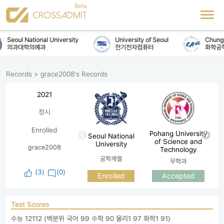
Seoul National University
University of Seoul
Chung-
의과대학의예과
전기전자컴퓨터
화학공
Records
>
grace2008's Records
2021
정시
Enrolled
Pohang University
Seoul National
K
of Science and
University
grace2008
Technology
공학계열
무학과
(
3
)
(0)
Enrolled
Accepted
Test Scores
수능 12112 (백분위 국어 99 수학 90 물리1 97 화학1 91)