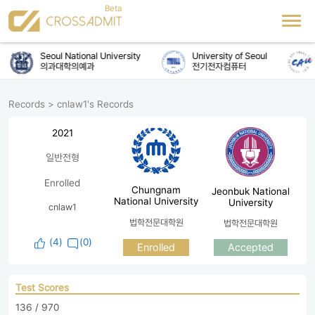
Seoul National University
University of Seoul
의과대학의예과
전기전자컴퓨터
Records
>
cnlaw1's Records
2021
일반전형
Enrolled
Chungnam
Jeonbuk National
National University
University
cnlaw1
법학전문대학원
법학전문대학원
(
4
)
(0)
Enrolled
Accepted
Test Scores
136 / 970