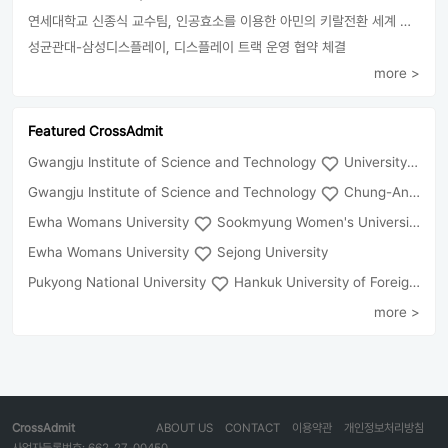
연세대학교 신종식 교수팀, 인공효소를 이용한 아민의 키랄전환 세계 최초로 성공
성균관대-삼성디스플레이, 디스플레이 트랙 운영 협약 체결
more >
Featured CrossAdmit
Gwangju Institute of Science and Technology
University of Seoul
Gwangju Institute of Science and Technology
Chung-Ang University
Ewha Womans University
Sookmyung Women's University
Ewha Womans University
Sejong University
Pukyong National University
Hankuk University of Foreign Studies(Global Campus
more >
CrossAdmit
ABOUT US
CONTACT
이용약관
개인정보처리방침
사업자등록번호: 662-27-00450