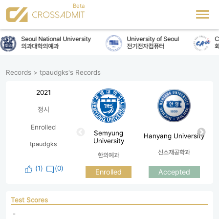
Seoul National University
University of Seoul
Ch
의과대학의예과
전기전자컴퓨터
화
Records
>
tpaudgks's Records
2021
정시
Enrolled
Semyung
Hanyang University
University
tpaudgks
신소재공학과
한의예과
(
1
)
(0)
Accepted
Enrolled
Test Scores
 - 