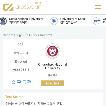
Seoul National University
University of Seoul
Chu
의과대학의예과
전기전자컴퓨터
화
Records
>
jy58526315's Records
2021
학생부교과
Enrolled
Chungbuk National
University
jy58526315
심리학과
(
2
)
(0)
Enrolled
Test Scores
수능은 좀 많이 못봤지만 최저는 맞췄습니다.