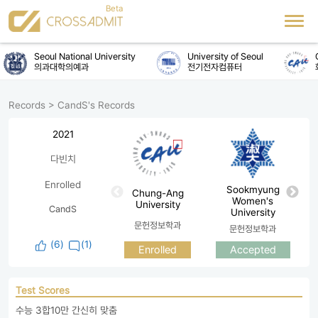
Seoul National University
University of Seoul
C
의과대학의예과
전기전자컴퓨터
Records
>
CandS's Records
2021
다빈치
Enrolled
Sookmyung
Chung-Ang
Women's
University
Na
CandS
University
문헌정보학과
문헌정보학과
(
6
)
(1)
Enrolled
Accepted
Test Scores
수능 3합10만 간신히 맞춤