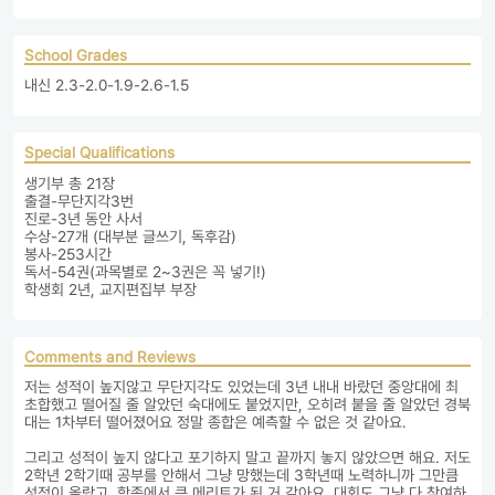
School Grades
내신 2.3-2.0-1.9-2.6-1.5
Special Qualifications
생기부 총 21장

출결-무단지각3번

진로-3년 동안 사서

수상-27개 (대부분 글쓰기, 독후감)

봉사-253시간

독서-54권(과목별로 2~3권은 꼭 넣기!)

학생회 2년, 교지편집부 부장
Comments and Reviews
저는 성적이 높지않고 무단지각도 있었는데 3년 내내 바랐던 중앙대에 최
초합했고 떨어질 줄 알았던 숙대에도 붙었지만, 오히려 붙을 줄 알았던 경북
대는 1차부터 떨어졌어요 정말 종합은 예측할 수 없은 것 같아요. 

그리고 성적이 높지 않다고 포기하지 말고 끝까지 놓지 않았으면 해요. 저도 
2학년 2학기때 공부를 안해서 그냥 망했는데 3학년때 노력하니까 그만큼 
성적이 올랐고, 학종에서 큰 메리트가 된 거 같아요. 대회도 그냥 다 참여하