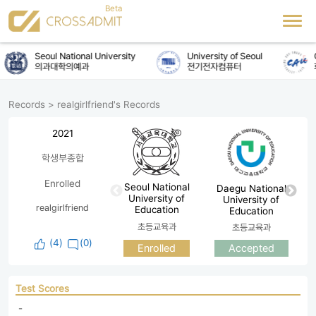
Seoul National University
University of Seoul
C
의과대학의예과
전기전자컴퓨터
Records
>
realgirlfriend's Records
2021
학생부종합
Enrolled
Seoul National
Daegu National
University of
University of
realgirlfriend
Education
Education
초등교육과
초등교육과
(
4
)
(0)
Enrolled
Accepted
Test Scores
 - 