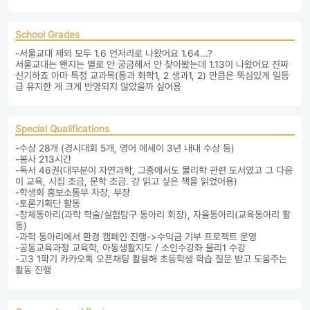
School Grades
-서울교대 제외 모두 1.6 언저리로 나왔어요 1.64...?

서울교대는 왠지는 별로 안 궁금해서 안 찾아봤는데 1.13이 나왔어요 진짜 
신기하죠 아마 특정 교과목(통과 화학1, 2 생과1, 2) 만큼은 뚝심있게 일등
급 유지한 게 크게 반영되지 않았을까 싶어용 
Special Qualifications
-수상 28개 (경시대회 5개, 영어 에세이 3년 내내 수상 등)

-봉사 213시간

-독서 46권(대부분이 자연과학, 그중에서도 물리학 관련 도서였고 그 다음
이 교육, 시집 조금, 문학 조금. 걍 읽고 싶은 책을 읽었어용)

-학생회 홍보소통부 차장, 부장

-토론기획단 활동

-창체동아리(과학 학술/실험탐구 동아리 회장), 자율동아리(교육동아리 활
동)

-과학 동아리에서 환경 캠페인 진행->수익금 기부 프로젝트 운영

-공동교육과정 교육학, 아동생활지도 / 소인수강좌 물리1 수강

-고3 1학기 카카오톡 오픈채팅 활용해 초등학생 학습 질문 받고 도움주는 
활동 진행